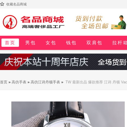
收藏名品商城
首页
男包
女包
钱包
双肩包
拉杆
首页
»
高仿手表
»
高仿江诗丹顿手表
»
TW 最新出品 爆款推荐 江诗.丹顿 Va
9015 机芯 每小时振频28800次 零返修 质量 TW厂独家研发壳套 独家的
利牛皮让手腕更贴合舒适 江诗丹顿 你终将拥有的腕表