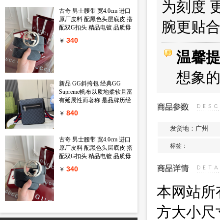
鲜花在天然母贝上绽放出璀
为刻度 
璨的淡粉金光 链条上还镶嵌
古奇 男士腰带 宽4.0cm 进口
一颗闪耀的小钻石 绝对的气
原厂皮料 配黑色头层底皮 搭
腕更贴合
质款 心动只在一瞬间
配双G扣头 精品电镀 品质毋
庸置疑 经典不过时 新年新包
340
￥
装 送礼自用首选
温馨
想象
新品 GG斜挎包 经典GG
Supreme帆布以质地柔软且富
有延展性而著称 是品牌历经
岁月洗礼却从未褪色的经典
840
￥
面料之一 该面料以超细纤维
涂层织物打造 以全黑色匠心
发货地：广州
呈现 赋予这款斜挎包以独特
古奇 男士腰带 宽4.0cm 进口
魅力 同色调皮革滚边令整个
标签：
原厂皮料 配黑色头层底皮 搭
廓形愈发丰满 典藏条纹织带
配双G扣头 精品电镀 品质毋
则为整个设计注入一抹亮色
庸置疑 经典不过时 新年新包
黑色GG Supreme帆布 黑色皮
340
￥
装 送礼自用首选
革滚边 红蓝织带 棉麻混纺衬
里 拉链前袋 可调节肩带 55
本网站所
厘米高 型号 792082 尺寸
23.5 长 x 21 宽 x 4.5厘米 厚
方大小尺
颜色 黑色 pvc