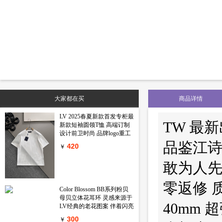
大家都在买
商品详情
LV 2025春夏新款首发专柜最
TW 最新出
新款短袖圆领T恤 高端订制
设计前卫时尚 品牌logo重工
艺设计 高端定制丝光长绒棉
品鉴江诗
420
￥
面料.手感柔软.穿着舒适.专
柜级别精致车线.做工精细.上
敢为人先 
身效果无敌帅气 型男必备单
品 颜色 黑色 白色码数 M-
3XL
零返修 
Color Blossom BB系列粉贝
母贝立体花耳环 灵感来源于
40mm
LV经典的老花图案 伴着闪亮
锆石的衬映 一朵精致娇艳的
300
￥