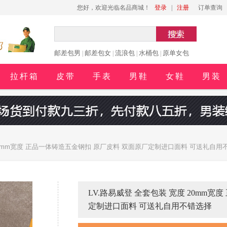
您好，欢迎光临名品商城！
登录
|
注册
订单查询
邮差包男
邮差包女
流浪包
水桶包
原单女包
|
|
|
|
拉杆箱
皮带
手表
男鞋
女鞋
男装
 20mm宽度 正品一体铸造五金钢扣 原厂皮料 双面原厂定制进口面料 可送礼自用
LV.路易威登 全套包装 宽度 20mm
定制进口面料 可送礼自用不错选择