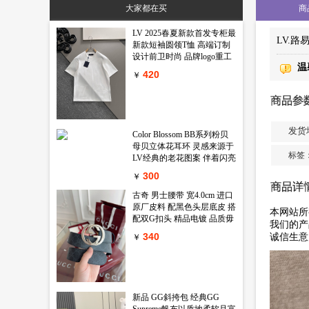
大家都在买
商
标签：
原单LV皮带
高仿LV皮带
精仿LV皮带
原版LV皮带
LV 2025春夏新款首发专柜最
LV.
新款短袖圆领T恤 高端订制
设计前卫时尚 品牌logo重工
温
艺设计 高端定制丝光长绒棉
420
￥
面料.手感柔软.穿着舒适.专
柜级别精致车线.做工精细.上
身效果无敌帅气 型男必备单
品 颜色 黑色 白色码数 M-
3XL
发货
Color Blossom BB系列粉贝
母贝立体花耳环 灵感来源于
标签
LV经典的老花图案 伴着闪亮
锆石的衬映 一朵精致娇艳的
300
￥
鲜花在天然母贝上绽放出璀
璨的淡粉金光 链条上还镶嵌
古奇 男士腰带 宽4.0cm 进口
一颗闪耀的小钻石 绝对的气
原厂皮料 配黑色头层底皮 搭
本网站所
质款 心动只在一瞬间
配双G扣头 精品电镀 品质毋
我们的产
庸置疑 经典不过时 新年新包
340
诚信生意
￥
装 送礼自用首选
新品 GG斜挎包 经典GG
Supreme帆布以质地柔软且富