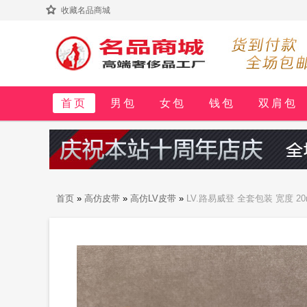
收藏名品商城
首页
男包
女包
钱包
双肩包
首页
»
高仿皮带
»
高仿LV皮带
»
LV.路易威登 全套包装 宽度