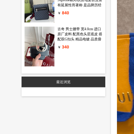
有延展性而著称 是品牌历经
岁月洗礼却从未褪色的经典
840
￥
面料之一 该面料以超细纤维
涂层织物打造 以全黑色匠心
呈现 赋予这款斜挎包以独特
古奇 男士腰带 宽4.0cm 进口
魅力 同色调皮革滚边令整个
原厂皮料 配黑色头层底皮 搭
廓形愈发丰满 典藏条纹织带
配双G扣头 精品电镀 品质毋
则为整个设计注入一抹亮色
庸置疑 经典不过时 新年新包
黑色GG Supreme帆布 黑色皮
340
￥
装 送礼自用首选
革滚边 红蓝织带 棉麻混纺衬
里 拉链前袋 可调节肩带 55
厘米高 型号 792082 尺寸
23.5 长 x 21 宽 x 4.5厘米 厚
颜色 黑色 pvc
最近浏览