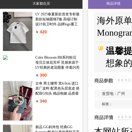
大家都在买
商品详情
标签：
原单LV钱包
高仿LV钱包
精仿LV钱包
原版LV钱包
LV 2025春夏新款首发专柜最
海外原单
新款短袖圆领T恤 高端订制
设计前卫时尚 品牌logo重工
艺设计 高端定制丝光长绒棉
Monog
420
￥
面料.手感柔软.穿着舒适.专
柜级别精致车线.做工精细.上
身效果无敌帅气 型男必备单
温馨
品 颜色 黑色 白色码数 M-
3XL
Color Blossom BB系列粉贝
想象
母贝立体花耳环 灵感来源于
LV经典的老花图案 伴着闪亮
锆石的衬映 一朵精致娇艳的
300
￥
鲜花在天然母贝上绽放出璀
璨的淡粉金光 链条上还镶嵌
古奇 男士腰带 宽4.0cm 进口
一颗闪耀的小钻石 绝对的气
原厂皮料 配黑色头层底皮 搭
质款 心动只在一瞬间
发货地：广州
配双G扣头 精品电镀 品质毋
庸置疑 经典不过时 新年新包
340
￥
装 送礼自用首选
标签：
新品 GG斜挎包 经典GG
本网站所
Supreme帆布以质地柔软且富