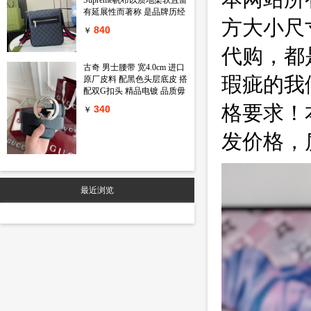
有延展性而著称 是品牌历经
方大小尺
岁月洗礼却从未褪色的经典
840
￥
面料之一 该面料以超细纤维
涂层织物打造 以全黑色匠心
代购，都
呈现 赋予这款斜挎包以独特
古奇 男士腰带 宽4.0cm 进口
魅力 同色调皮革滚边令整个
瑕疵的我
原厂皮料 配黑色头层底皮 搭
廓形愈发丰满 典藏条纹织带
配双G扣头 精品电镀 品质毋
则为整个设计注入一抹亮色
庸置疑 经典不过时 新年新包
黑色GG Supreme帆布 黑色皮
格要求！
340
￥
装 送礼自用首选
革滚边 红蓝织带 棉麻混纺衬
里 拉链前袋 可调节肩带 55
发价格，
厘米高 型号 792082 尺寸
23.5 长 x 21 宽 x 4.5厘米 厚
颜色 黑色 pvc
最近浏览