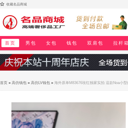
收藏名品商城
首页
男包
女包
钱包
双肩包
拉杆
首页
»
高仿钱包
»
高仿LV钱包
»
海外原单M83676玫红独家实拍 這款Noa小型錢