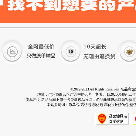
©2012-2023 All Rights Res
地址：广州市白云区广园中路36号 电话： 13202000409 工作时间：周
本站声明:名品商城不属于各类奢侈品官网，名品商城秉承对顾客负
本站关键词：
原单包
高仿包
精仿包
精仿lv
lv精仿包
精仿