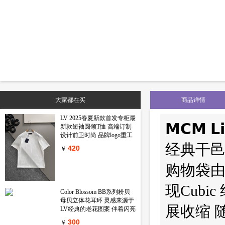
标签：
原单MCM女包
高仿MCM女包
精仿MCM女包
原版MCM女包
大家都在买
商品详情
LV 2025春夏新款首发专柜最
𝗠𝗖𝗠 
新款短袖圆领T恤 高端订制
设计前卫时尚 品牌logo重工
艺设计 高端定制丝光长绒棉
经典干邑
420
￥
面料.手感柔软.穿着舒适.专
柜级别精致车线.做工精细.上
购物袋由V
身效果无敌帅气 型男必备单
品 颜色 黑色 白色码数 M-
3XL
现Cub
Color Blossom BB系列粉贝
母贝立体花耳环 灵感来源于
展收缩 
LV经典的老花图案 伴着闪亮
锆石的衬映 一朵精致娇艳的
300
￥